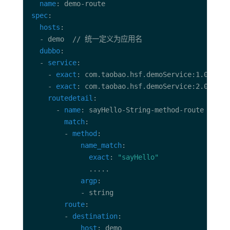
name
spec
hosts
dubbo
  - 
service
    - 
exact
    - 
exact
routedetail
      - 
name
match
        - 
method
name_match
exact
: 
"sayHello"
argp
route
        - 
destination
host