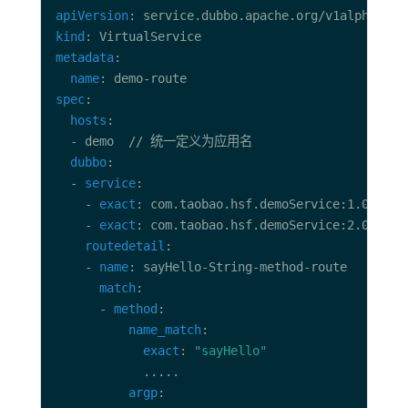
apiVersion
kind
metadata
name
spec
hosts
dubbo
  - 
service
    - 
exact
    - 
exact
routedetail
    - 
name
match
      - 
method
name_match
exact
: 
"sayHello"
argp