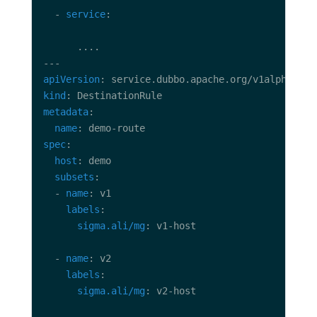
  - 
service
apiVersion
kind
metadata
name
spec
host
subsets
  - 
name
labels
sigma.ali/mg
  - 
name
labels
sigma.ali/mg