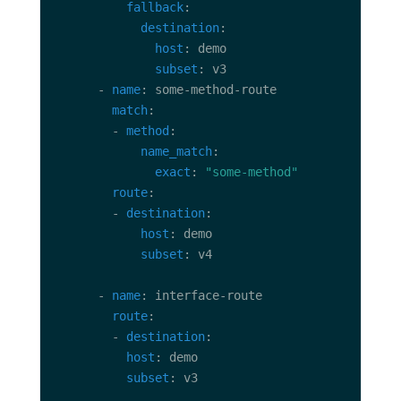
fallback
destination
host
subset
      - 
name
match
        - 
method
name_match
exact
: 
"some-method"
route
        - 
destination
host
subset
      - 
name
route
        - 
destination
host
subset