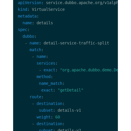
apiVersion
kind
metadata
name
spec
dubbo
   - 
name
match
      - 
name
services
         - 
exact
: 
"org.apache.dubbo.demo.DetailS
method
name_match
exact
: 
"getDetail"
route
      - 
destination
subset
weight
: 
60
      - 
destination
subset