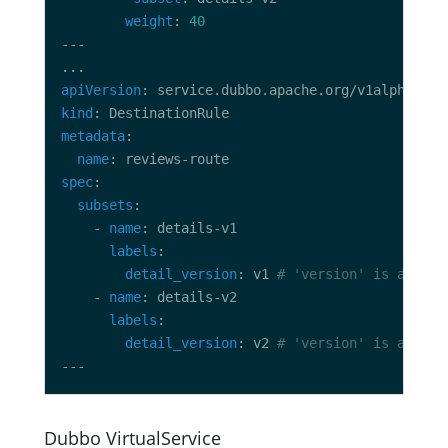
weight
: 
40
apiVersion
kind
metadata
name
spec
subsets
    - 
name
labels
detail_version
: v1 
# 'version' is a rese
    - 
name
labels
detail_version
: v2 
# 'version' is a rese
Dubbo VirtualService