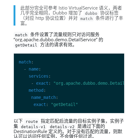
此部分完全可参考 Istio VirtualService 语义，两者
几乎完全相同，Dubbo 增加了
协议标签
dubbo
（对应 http 协议位置）并对
条件进行了丰
match
富。
条件设置了流量规则只对访问服务
match
“org.apache.dubbo.demo.DetailService” 的
方法的请求有效。
getDetail
match
  - 
name
services
     - 
exact
: 
"org.apache.dubbo.demo.DetailServi
method
name_match
exact
: 
"getDetail"
以下
指定匹配后流量的目标实例子集，实例子
route
集
是通过下面的
details-v1
details-v2
DestinationRule 定义的。对于没有匹配的流量，则默
认可以访问任何实例，不会做任何过滤。