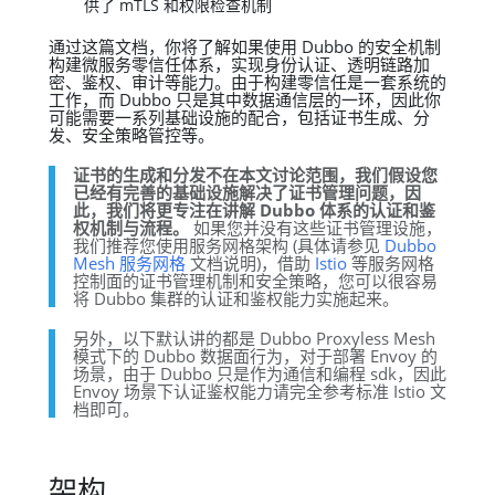
供了 mTLS 和权限检查机制
通过这篇文档，你将了解如果使用 Dubbo 的安全机制
构建微服务零信任体系，实现身份认证、透明链路加
密、鉴权、审计等能力。由于构建零信任是一套系统的
工作，而 Dubbo 只是其中数据通信层的一环，因此你
可能需要一系列基础设施的配合，包括证书生成、分
发、安全策略管控等。
证书的生成和分发不在本文讨论范围，我们假设您
已经有完善的基础设施解决了证书管理问题，因
此，我们将更专注在讲解 Dubbo 体系的认证和鉴
权机制与流程。
如果您并没有这些证书管理设施，
我们推荐您使用服务网格架构 (具体请参见
Dubbo
Mesh 服务网格
文档说明)，借助
Istio
等服务网格
控制面的证书管理机制和安全策略，您可以很容易
将 Dubbo 集群的认证和鉴权能力实施起来。
另外，以下默认讲的都是 Dubbo Proxyless Mesh
模式下的 Dubbo 数据面行为，对于部署 Envoy 的
场景，由于 Dubbo 只是作为通信和编程 sdk，因此
Envoy 场景下认证鉴权能力请完全参考标准 Istio 文
档即可。
架构