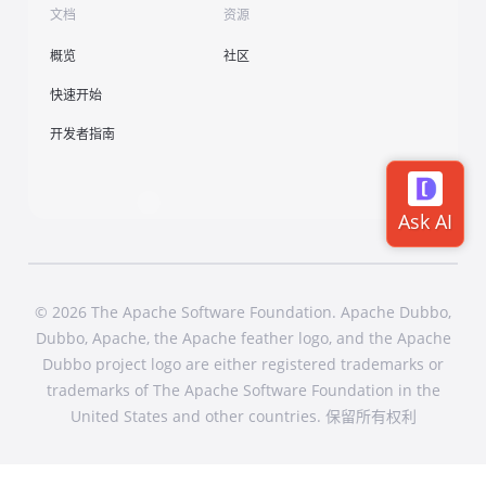
文档
资源
概览
社区
快速开始
开发者指南
© 2026 The Apache Software Foundation. Apache Dubbo,
Dubbo, Apache, the Apache feather logo, and the Apache
Dubbo project logo are either registered trademarks or
trademarks of The Apache Software Foundation in the
United States and other countries. 保留所有权利
Foundation
|
License
|
Events
|
Security
|
Sponsorship
|