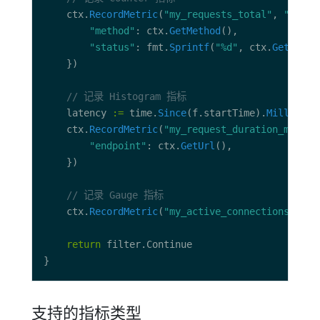
    ctx.
RecordMetric
(
"my_requests_total"
, 
"count
"method"
: ctx.
GetMethod
"status"
: fmt.
Sprintf
(
"%d"
, ctx.
GetStatu
// 记录 Histogram 指标
    latency 
:=
 time.
Since
(f.startTime).
Milliseco
    ctx.
RecordMetric
(
"my_request_duration_ms"
, 
"
"endpoint"
: ctx.
GetUrl
// 记录 Gauge 指标
    ctx.
RecordMetric
(
"my_active_connections"
, 
"g
return
支持的指标类型