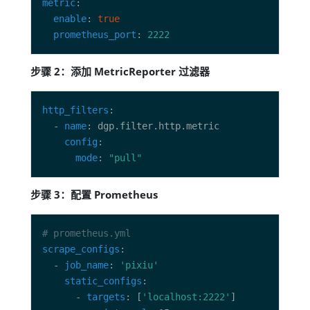
metric
enable
: 
true
prometheus_port
: 
2222
步骤 2：添加 MetricReporter 过滤器
http_filters
  - 
name
config
mode
: 
"pull"
步骤 3：配置 Prometheus
# prometheus.yml
scrape_configs
  - 
job_name
: 
'pixiu'
static_configs
      - 
targets
: [
'localhost:2222'