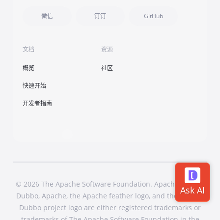
微信
钉钉
GitHub
文档
资源
概览
社区
快速开始
开发者指南
© 2026 The Apache Software Foundation. Apache Dubbo,
Dubbo, Apache, the Apache feather logo, and the Apache
Dubbo project logo are either registered trademarks or
trademarks of The Apache Software Foundation in the