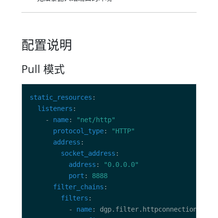
配置说明
Pull 模式
static_resources
listeners
    - 
name
: 
"net/http"
protocol_type
: 
"HTTP"
address
socket_address
address
: 
"0.0.0.0"
port
: 
8888
filter_chains
filters
          - 
name