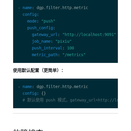
- 
name
config
mode
: 
"push"
push_config
gateway_url
: 
"http://localhost:9091"
job_name
: 
"pixiu"
push_interval
: 
100
metric_path
: 
"/metrics"
使用默认配置（更简单）：
- 
name
config
# 默认使用 push 模式，gateway_url=http://localhost