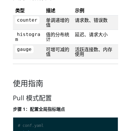
类型
描述
示例
单调递增的
请求数、错误数
counter
值
值的分布统
延迟、请求大小
histogra
计
m
可增可减的
活跃连接数、内存
gauge
值
使用
使用指南
Pull 模式配置
步骤 1：配置全局指标端点
# conf.yaml