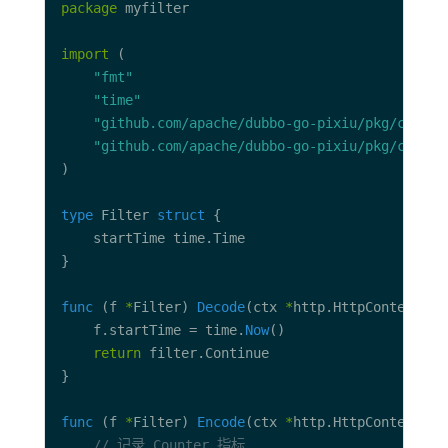
package
import
"fmt"
"time"
"github.com/apache/dubbo-go-pixiu/pkg/contex
"github.com/apache/dubbo-go-pixiu/pkg/common
type
 Filter 
struct
func
 (f 
*
Filter) 
Decode
(ctx 
*
    f.startTime = time.
Now
return
func
 (f 
*
Filter) 
Encode
(ctx 
*
// 记录 Counter 指标