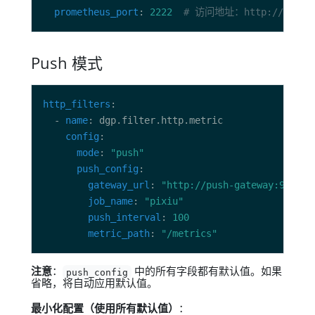
prometheus_port
: 
2222
# 访问地址：http://localho
Push 模式
http_filters
  - 
name
config
mode
: 
"push"
push_config
gateway_url
: 
"http://push-gateway:9091"
job_name
: 
"pixiu"
push_interval
: 
100
metric_path
: 
"/metrics"
注意
：
中的所有字段都有默认值。如果
push_config
省略，将自动应用默认值。
最小化配置（使用所有默认值）
：