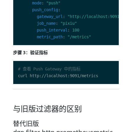
mode
: 
"push"
push_config
gateway_url
: 
"http://localhost:9091"
job_name
: 
"pixiu"
push_interval
: 
100
metric_path
: 
"/metrics"
步骤 3：验证指标
# 查看 Push Gateway 中的指标
与旧版过滤器的区别
替代旧版
dgp.filter.http.prometheusmetric