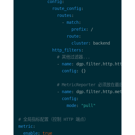
config
route_config
routes
                  - 
match
prefix
route
cluster
http_filters
# 其他过滤器...
                - 
name
config
# MetricReporter 必须放在最后
                - 
name
config
mode
: 
"pull"
# 全局指标配置（控制 HTTP 端点）
metric
enable
: 
true