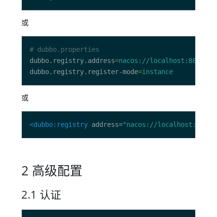
或
# dubbo.properties
dubbo.registry.address
=
nacos://localhost:8848
dubbo.registry.register-mode
=
instance
或
<dubbo:registry
 address=
"nacos://localhost:8848"
2 高级配置
2.1 认证