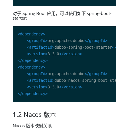
对于 Spring Boot 应用，可以使用如下 spring-boot-
starter：
<dependency>
<groupId>
org.apache.dubbo
</groupId>
<artifactId>
dubbo-spring-boot-starter
</artif
<version>
3.3.0
</version>
</dependency>
<dependency>
<groupId>
org.apache.dubbo
</groupId>
<artifactId>
dubbo-nacos-spring-boot-starter
<
<version>
3.3.0
</version>
</dependency>
1.2 Nacos 版本
Nacos 版本映射关系：