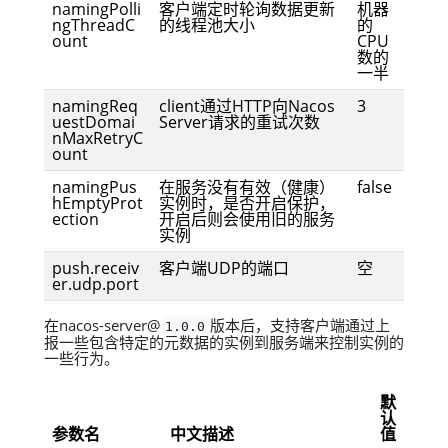
namingPolli
客户端定时轮询数据更新
机器
ngThreadC
的线程池大小
的
ount
CPU
数的
一半
namingReq
client通过HTTP向Nacos
3
uestDomai
Server请求的重试次数
nMaxRetryC
ount
namingPus
在服务没有有效（健康）
false
hEmptyProt
实例时，是否开启保护，
ection
开启后则会使用旧的服务
实例
push.receiv
客户端UDP的端口
空
er.udp.port
在nacos-server@
版本后，支持客户端通过上
1.0.0
报一些包含特定的元数据的实例到服务端来控制实例的
一些行为。
默
认
参数名
中文描述
值