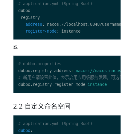
# application.yml (Spring Boot)
address
register-mode
或
# dubbo.properties
dubbo.registry.address
:
nacos://nacos:nacos@loca
# 新用户请设置此值，表示启用应用级服务发现，可选值 interfa
dubbo.registry.register-mode
=
instance
2.2 自定义命名空间
# application.yml (Spring Boot)
dubbo