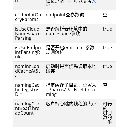
rt
连接点端口，可以参考
文
档
endpointQu
endpoint查参数询
空
eryParams
isUseCloud
是否解析云环境中的
true
Namespace
namespace参数
Parsing
isUseEndpo
是否开启endpoint 参数
true
intParsingR
规则解析
ule
namingLoa
启动时是否优先读取本地
true
dCacheAtSt
缓存
art
namingCac
指定缓存子目录，位置为
空
heRegistry
…/nacos/{SUB_DIR}/na
Dir
ming
namingClie
客户端心跳的线程池大小
机器
ntBeatThre
的
adCount
CPU
数的
一半