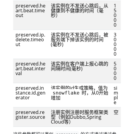
preserved.he
该实例在不发送心跳后，从
1
art.beat.time
健康到不健康的时间（毫
5
out
秒）
0
0
0
preserved.ip.
该实例在不发送心跳后，被
3
delete.timeo
服务端下掉该实例的时间
0
ut
(毫秒)
0
0
0
preserved.he
该实例在客户端上报心跳的
5
art.beat.inter
间隔时间(毫秒)
0
val
0
0
preserved.in
该实例的id生成策略，值为
si
stance.id.gen
时，从0开始
m
snowflake
erator
pl
增加
e
preserved.re
注册实例注册时服务框架类
空
gister.source
型（例如Dubbo,Spring
Cloud等）