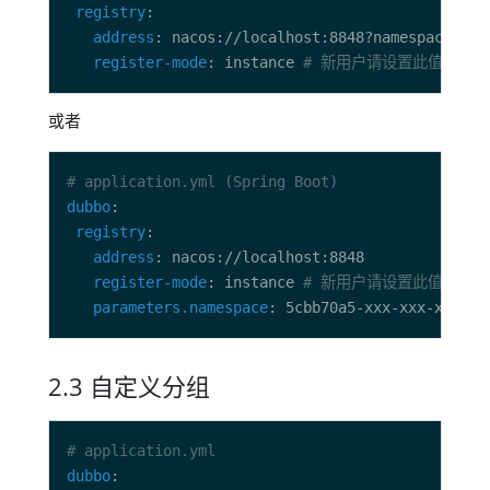
registry
address
register-mode
: instance 
# 新用户请设置此值，表示启用
或者
# application.yml (Spring Boot)
dubbo
registry
address
register-mode
: instance 
# 新用户请设置此值，表示启用
parameters.namespace
2.3 自定义分组
# application.yml
dubbo