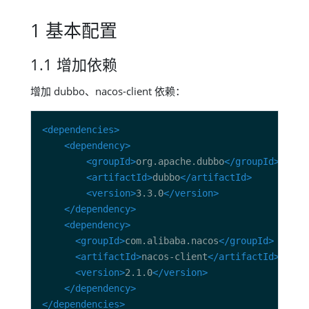
1 基本配置
1.1 增加依赖
增加 dubbo、nacos-client 依赖：
<dependencies>
<dependency>
<groupId>
org.apache.dubbo
</groupId>
<artifactId>
dubbo
</artifactId>
<version>
3.3.0
</version>
</dependency>
<dependency>
<groupId>
com.alibaba.nacos
</groupId>
<artifactId>
nacos-client
</artifactId>
<version>
2.1.0
</version>
</dependency>
</dependencies>