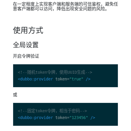
在一定程度上实现客户端和服务端的可信鉴权，避免任
意客户端都可以访问，降低出现安全问题的风险。
使用方式
全局设置
开启令牌验证
<!--随机token令牌，使用UUID生成-->
<dubbo:provider
 token=
"true"
/>
或
<!--固定token令牌，相当于密码-->
<dubbo:provider
 token=
"123456"
/>