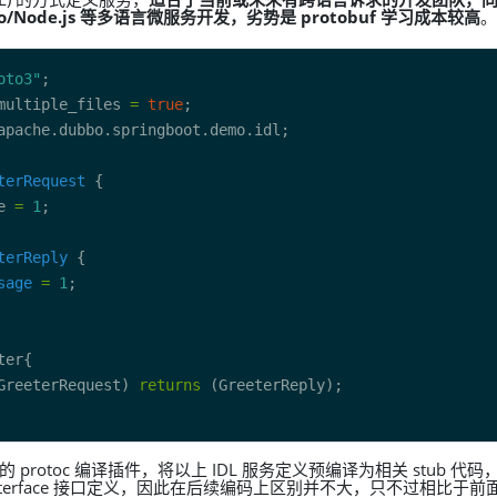
Go/Node.js 等多语言微服务开发，劣势是 protobuf 学习成本较高
。
oto3"
multiple_files 
=
true
terRequest
e 
=
1
terReply
sage
=
1
GreeterRequest) 
returns
供的 protoc 编译插件，将以上 IDL 服务定义预编译为相关 stub 代
 Interface 接口定义，因此在后续编码上区别并不大，只不过相比于