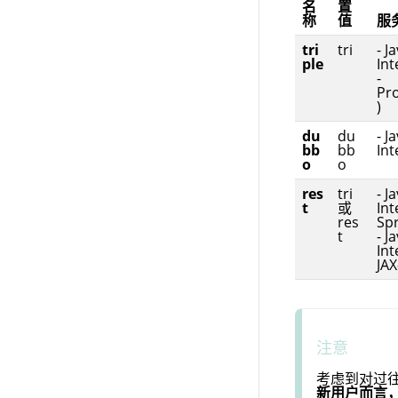
名
置
称
值
服
tri
tri
- J
ple
Int
-
Pr
)
du
du
- J
bb
bb
Int
o
o
res
tri
- J
t
或
Int
res
Sp
t
- J
Int
JAX
注意
考虑到对过往
新用户而言