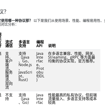
议？
定使用哪一种协议那？
以下是我们从使用场景、性能、编程易用性、
的对比分析：
网
关
友
流式
多语言
编程
好
通信
支持
API
说明
高
支
支持
Java
在多语言兼容、性能、网关、
持，
（Java
Inte
Streaming、gRPC 等方面最
客户
、Go、
rfac
均衡的协议实现，官方推荐。
端
Node.js
e、
流、
、
Prot
服务
JavaScri
obu
端
pt、
f(IDL
流、
Rust）
)
双向
流
低
不支
支持
Java
性能最高的私有协议，但前端
持
（Java
Inte
流量接入、多语言支持等成本
、Go）
rfac
较高