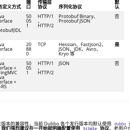
端
传输层
默
务定义方式
口
协议
序列化协议
认
ava
50
HTTP/1
Protobuf Binary、
否
erface
05
、
Protobuf JSON
1
HTTP/2
otobuf(IDL
ava
20
TCP
Hessian、Fastjson2、
是
erface
88
JSON、JDK、Avro、
0
Kryo 等
ava
50
HTTP/1
JSON
否
erface +
05
、
ringMVC
1
HTTP/2
ava
erface +
-RS
版本的兼容性，当前 Dubbo 各个发行版本均默认使用
dubbo
，我们强烈建议在一开始就明确配置使用
协议
。老用户
triple