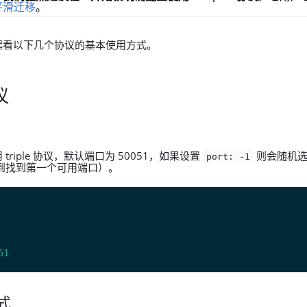
平滑迁移
。
起看以下几个协议的基本使用方式。
议
triple 协议，默认端口为 50051，如果设置
则会随机选
port: -1
，直到找到第一个可用端口）。
51
式