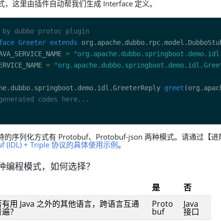
ace 模式，这里由插件自动帮我们生成 Interface 定义。
 by dubbo protoc plugin
face
Greeter
extends
AVA_SERVICE_NAME 
=
"org.apache.dubbo.springboot.demo.idl
ERVICE_NAME 
=
"org.apache.dubbo.springboot.demo.idl.Gree
he.dubbo.springboot.demo.idl.GreeterReply 
greet
generated codes here...
支持的序列化方式有 Protobuf、Protobuf-json 两种模式。请通过【
buf (IDL) + Triple 协议的具体使用示例
。
哪种编程模式，如何选择？
是
否
有用 Java 之外的其他语言，跨语言互通
Proto
Java
普遍？
buf
接口