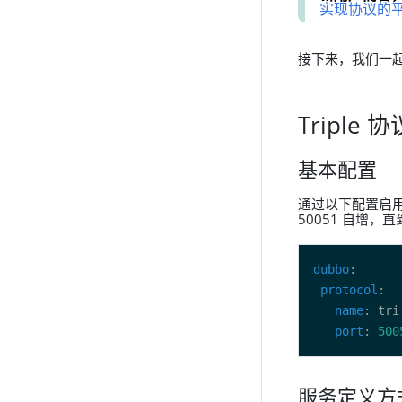
实现协议的
接下来，我们一
Triple 协
基本配置
通过以下配置启用 
50051 自增
dubbo
protocol
name
port
: 
500
服务定义方