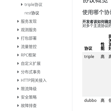
triple协议
使用哪个协
rest协议
服务发现
开发者该如何确
对多个主流协议
观测服务
打包部署
性
流量管控
协议
能
RPC框架
triple
高
自定义扩展
分布式事务
HTTP网关接入
限流降级
安全策略
dubbo
高
故障排查