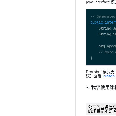
Java Interf
// Generated
public
inter
    String J
    String S
    org.apac
// more 
Protobuf 模式
议】查看
Proto
3. 我该使用
公司的业务是否
的场景是不是