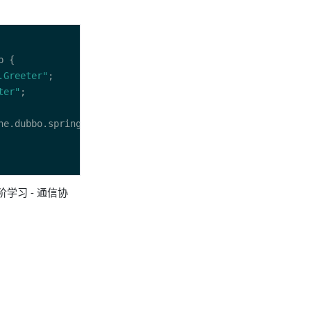
.Greeter"
ter"
进阶学习 - 通信协