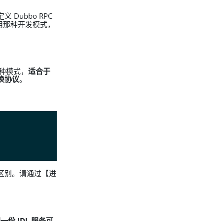
 Dubbo RPC
用那种开发模式，
这种模式，
适合于
换协议
。
何区别。请通过【进
 IDL 服务可