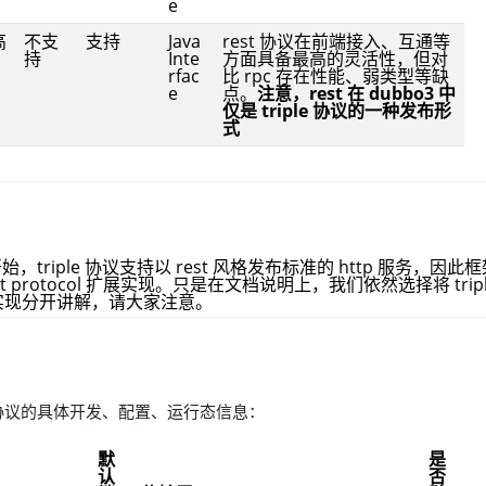
e
高
不支
支持
Java
rest 协议在前端接入、互通等
持
Inte
方面具备最高的灵活性，但对
rfac
比 rpc 存在性能、弱类型等缺
e
点。
注意，rest 在 dubbo3 中
仅是 triple 协议的一种发布形
式
本开始，triple 协议支持以 rest 风格发布标准的 http 服务，
t protocol 扩展实现。只是在文档说明上，我们依然选择将 triple 
实现分开讲解，请大家注意。
协议的具体开发、配置、运行态信息：
默
是
认
否