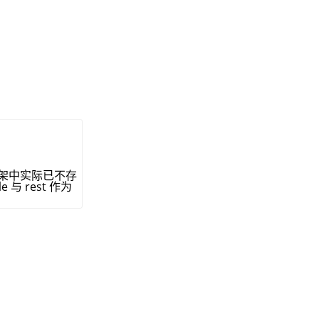
因此框架中实际已不存
与 rest 作为