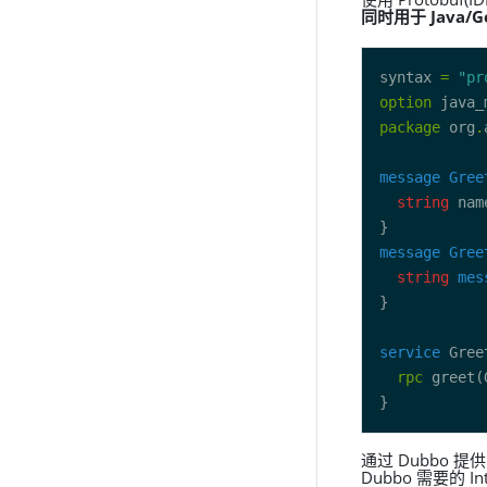
同时用于 Java/
syntax 
=
"pr
option
 java_
package
 org
.
message
Gree
string
 nam
message
Gree
string
mes
service
rpc
 greet(
通过 Dubbo 提
Dubbo 需要的