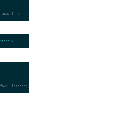
e、instance、all
rface"
>
e、instance、all