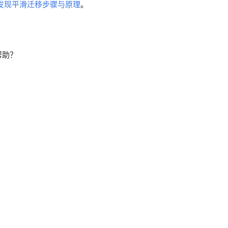
服务发现平滑迁移步骤与原理
。
帮助？