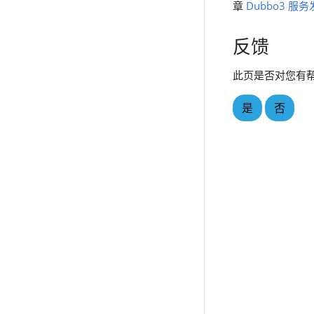
章
Dubbo3 
反馈
此页是否对您有
是
否