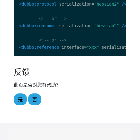
<dubbo:protocol
 serialization=
"hessian2"
/>
<!-- or -->
<dubbo:consumer
 serialization=
"hessian2"
/>
<!-- or -->
<dubbo:reference
 interface=
"xxx"
 serialization=
"
反馈
此页是否对您有帮助？
是
否