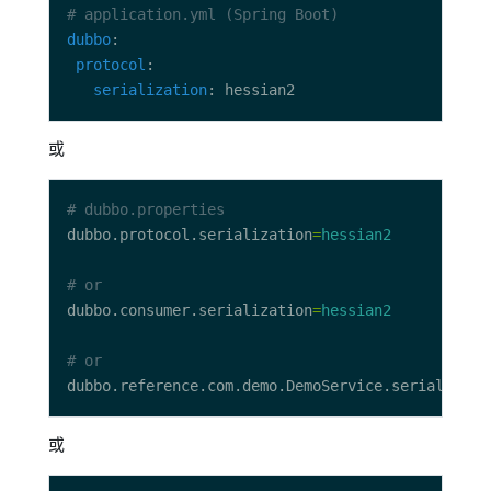
# application.yml (Spring Boot)
dubbo
protocol
serialization
或
# dubbo.properties
dubbo.protocol.serialization
=
hessian2
# or
dubbo.consumer.serialization
=
hessian2
# or
dubbo.reference.com.demo.DemoService.serializati
或