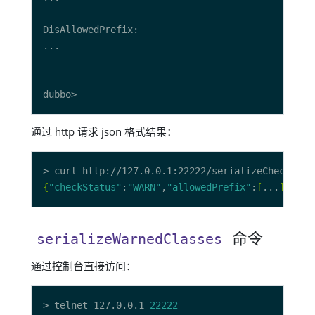
通过 http 请求 json 格式结果：
{
"checkStatus"
:
"WARN"
,
"allowedPrefix"
:
[
...
]
,
"che
命令
serializeWarnedClasses
通过控制台直接访问：
> telnet 127.0.0.1 
22222