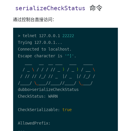
命令
serializeCheckStatus
通过控制台直接访问：
> telnet 127.0.0.1 
22222
Escape character is 
'^]'
  / _ 
\ 
/ / / // _ 
)
 / _ 
)
 / __ 
\ 
/____/ 
\_
___//____//____/ 
\_
CheckSerializable: 
true