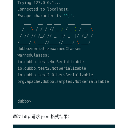
Escape character is 
'^]'
  / _ 
\ 
/ / / // _ 
)
 / _ 
)
 / __ 
\ 
/____/ 
\_
___//____//____/ 
\_
通过 http 请求 json 格式结果：