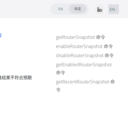
EN
中文
EN
解
getRouterSnapshot 命令
enableRouterSnapshot 命令
disableRouterSnapshot 命令
getEnabledRouterSnapshot
命令
流量结果不符合预期
getRecentRouterSnapshot 命
令