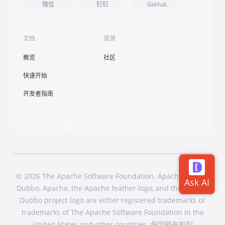
微信
钉钉
GitHub
文档
资源
概览
社区
快速开始
开发者指南
© 2026 The Apache Software Foundation. Apache Dubbo,
Dubbo, Apache, the Apache feather logo, and the Apache
Dubbo project logo are either registered trademarks or
trademarks of The Apache Software Foundation in the
United States and other countries. 保留所有权利