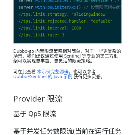
server.
WithTpsLimiter
(
"method-service"
) 
// 目前支
server.
WithTpsLimiterXxx
() 
// 设置限流相关阈值，请
//tps.limit.strategy: "slidingWindow"
//tps.limit.rejected.handler: "default"
//tps.limit.interval: 1000
//tps.limit.rate: 3
Dubbo-go 内置限流策略相对简单，对于一些更复杂的
场景，我们建议通过使用 Sentinel 等专业的第三方框
架可以实现更丰富、更灵活的限流策略。
可在此查看
本示例完整源码
，也可以参考
Dubbo+Sentinel 的 Java 示例
获得更多灵感。
Provider 限流
基于 QpS 限流
基于并发任务数限流(当前在运行任务