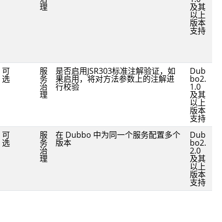
理
及其
以上
版本
支持
可
服
是否启用JSR303标准注解验证，如
Dub
选
务
果启用，将对方法参数上的注解进
bo2.
治
行校验
1.0
理
及其
以上
版本
支持
可
服
在 Dubbo 中为同一个服务配置多个
Dub
选
务
版本
bo2.
治
2.0
理
及其
以上
版本
支持