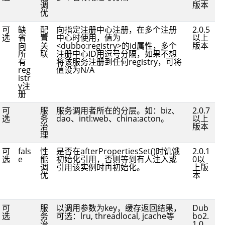
调
版本
优
可
缺
配
向指定注册中心注册，在多个注册
2.0.5
选
省
置
中心时使用，值为
以上
向
关
<dubbo:registry>的id属性，多个
版本
所
联
注册中心ID用逗号分隔，如果不想
有
将该服务注册到任何registry，可将
reg
值设为N/A
istr
y注
册
可
服
服务调用者所在的分层。如：biz、
2.0.7
选
务
dao、intl:web、china:acton。
以上
治
版本
理
可
fals
性
是否在afterPropertiesSet()时饥饿
2.0.1
选
e
能
初始化引用，否则等到有人注入或
0以
调
引用该实例时再初始化。
上版
优
本
可
服
以调用参数为key，缓存返回结果，
Dub
选
务
可选：lru, threadlocal, jcache等
bo2.
治
1.0