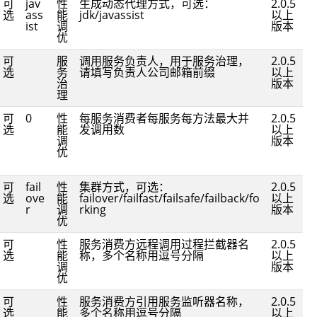
可
jav
性
生成动态代理方式，可选：
2.0.5
选
ass
能
jdk/javassist
以上
ist
调
版本
优
可
服
调用服务负责人，用于服务治理，
2.0.5
选
务
请填写负责人公司邮箱前缀
以上
治
版本
理
可
0
性
每服务消费者每服务每方法最大并
2.0.5
选
能
发调用数
以上
调
版本
优
可
fail
性
集群方式，可选：
2.0.5
选
ove
能
failover/failfast/failsafe/failback/fo
以上
r
调
rking
版本
优
可
性
服务消费方远程调用过程拦截器名
2.0.5
选
能
称，多个名称用逗号分隔
以上
调
版本
优
可
性
服务消费方引用服务监听器名称，
2.0.5
选
能
多个名称用逗号分隔
以上