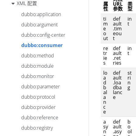
XML 配置
属
URL
类
性
参数
型
dubbo:application
ti
def
in
m
ault
t
dubbo:argument
e
.tim
o
eou
dubbo:config-center
ut
t
dubbo:consumer
re
def
in
tr
ault
t
dubbo:method
ie
.ret
s
ries
dubbo:module
lo
def
st
dubbo:monitor
a
ault
ri
d
.loa
n
dubbo:parameter
b
dba
g
al
lanc
dubbo:protocol
a
e
n
c
dubbo:provider
e
dubbo:reference
a
def
b
sy
ault
o
dubbo:registry
n
.asy
ol