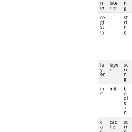
n
iste
n
er
ner
g
re
st
gi
ri
st
n
ry
g
la
laye
st
y
r
ri
er
n
g
in
init
b
it
o
ol
e
a
n
c
cac
st
a
he
ri
c
n