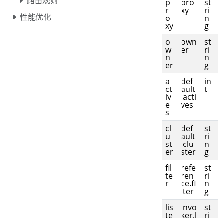
路由规则
p
pro
st
r
xy
ri
性能优化
o
n
xy
g
o
own
st
w
er
ri
n
n
er
g
a
def
in
ct
ault
t
iv
.acti
e
ves
s
cl
def
st
u
ault
ri
st
.clu
n
er
ster
g
fil
refe
st
te
ren
ri
r
ce.fi
n
lter
g
lis
invo
st
te
ker.l
ri