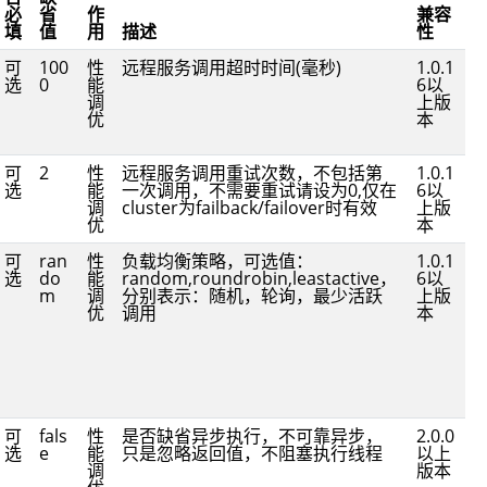
必
省
作
兼容
填
值
用
描述
性
可
100
性
远程服务调用超时时间(毫秒)
1.0.1
选
0
能
6以
调
上版
优
本
可
2
性
远程服务调用重试次数，不包括第
1.0.1
选
能
一次调用，不需要重试请设为0,仅在
6以
调
cluster为failback/failover时有效
上版
优
本
可
ran
性
负载均衡策略，可选值：
1.0.1
选
do
能
random,roundrobin,leastactive，
6以
m
调
分别表示：随机，轮询，最少活跃
上版
优
调用
本
可
fals
性
是否缺省异步执行，不可靠异步，
2.0.0
选
e
能
只是忽略返回值，不阻塞执行线程
以上
调
版本