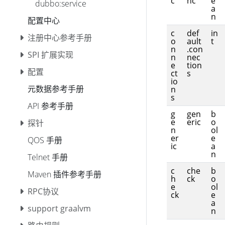
c
nc
e
dubbo:service
a
n
配置中心
c
def
in
注册中心参考手册
o
ault
t
n
.con
SPI 扩展实现
n
nec
e
tion
配置
ct
s
io
元数据参考手册
n
s
API 参考手册
g
gen
b
e
eric
o
探针
n
ol
er
e
QOS 手册
ic
a
n
Telnet 手册
c
che
b
Maven 插件参考手册
h
ck
o
e
ol
RPC协议
ck
e
a
support graalvm
n