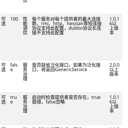
优
可
100
性
每个服务对每个提供者的最大连接
1.0.1
选
能
数，rmi、http、hessian等短连接
6以
调
协议支持此配置，dubbo协议长连
上版
优
接不支持此配置
本
可
fals
服
是否缺省泛化接口，如果为泛化接
2.0.0
选
e
务
口，将返回GenericService
以上
治
版本
理
可
tru
服
启动时检查提供者是否存在，true
1.0.1
选
e
务
报错，false忽略
6以
治
上版
理
本