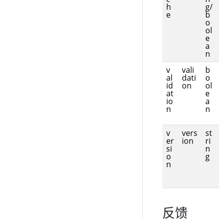
h
g/
e
b
o
ol
e
a
n
v
vali
b
al
dati
o
id
on
ol
at
e
io
a
n
n
v
vers
st
er
ion
ri
si
n
o
g
n
反馈