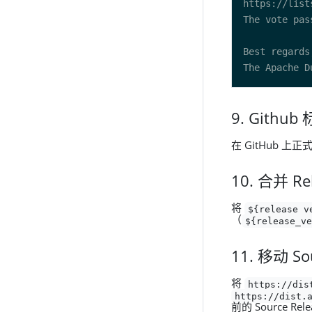
9. Github
在 GitHub 
10. 合并 R
将
${release_v
（
${release_v
11. 移动 So
将
https://dis
https://dist.
前的 Source R