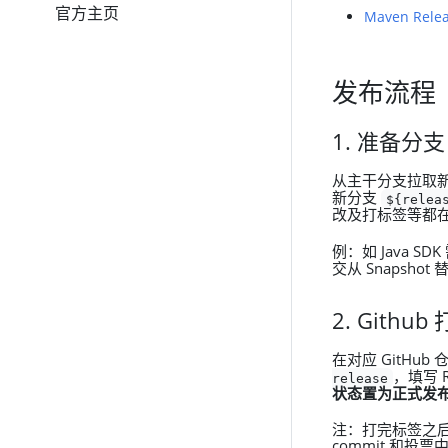
官方主页
Maven Relea
发布流程
1. 准备分支
从主干分支拉取
新分支
${relea
改及打标签等都
例：如 Java SD
交从 Snapshot
2. Githu
在对应 GitHub
，填写 Re
release
状态置为正式发
注：打完标签之后
commit 和投票中