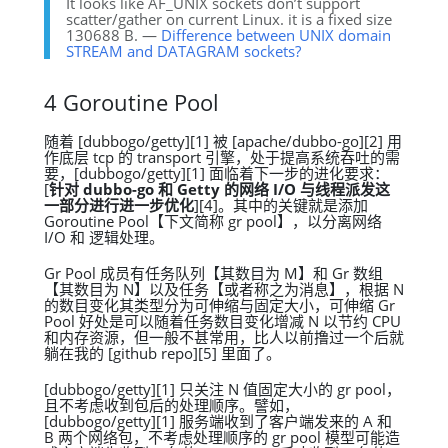
It looks like AF_UNIX sockets don’t support
scatter/gather on current Linux. it is a fixed size
130688 B. —
Difference between UNIX domain
STREAM and DATAGRAM sockets?
4 Goroutine Pool
随着 [dubbogo/getty][1] 被 [apache/dubbo-go][2] 用
作底层 tcp 的 transport 引擎，处于提高系统吞吐的需
要，[dubbogo/getty][1] 面临着下一步的进化要求：
[
针对 dubbo-go 和 Getty 的网络 I/O 与线程派发这
一部分进行进一步优化
][4]。其中的关键就是添加
Goroutine Pool【下文简称 gr pool】，以分离网络
I/O 和 逻辑处理。
Gr Pool 成员有任务队列【其数目为 M】和 Gr 数组
【其数目为 N】以及任务【或者称之为消息】，根据 N
的数目变化其类型分为可伸缩与固定大小，可伸缩 Gr
Pool 好处是可以随着任务数目变化增减 N 以节约 CPU
和内存资源，但一般不甚常用，比人以前撸过一个后就
躺在我的 [github repo][5] 里面了。
[dubbogo/getty][1] 只关注 N 值固定大小的 gr pool，
且不考虑收到包后的处理顺序。譬如，
[dubbogo/getty][1] 服务端收到了客户端发来的 A 和
B 两个网络包，不考虑处理顺序的 gr pool 模型可能造