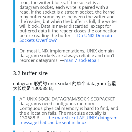
read, the writer blocks. If the socket is a
datagram socket, each write is paired with a
read. If the socket is a stream socket, the kernel
may buffer some bytes between the writer and
the reader, but when the buffer is full, the writer
will block. Data is never discarded, except for
buffered data if the reader closes the connection
before reading the buffer. —
Do UNIX Domain
Sockets Overflow?
On most UNIX implementations, UNIX domain
datagram sockets are always reliable and don’t
reorder datagrams. —
man 7 socketpair
3.2 buffer size
datagram 形式的 unix socket 的单个 datagram 包最
大长度是 130688 B。
AF_UNIX SOCK_DATAGRAM/SOCK_SEQPACKET
datagrams need contiguous memory.
Contiguous physical memory is hard to find, and
the allocation fails. The max size actually is
130688 B. —
the max size of AF_UNIX datagram
message that can be sent in linux