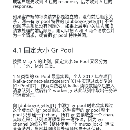
成客户端先收到 B 包的 response，后才收到 A 包的
response。
如果客户端的每次请求都是独立的，没有前后顺序关
系，则带有 gr pool 特性的 [dubbogo/getty][1] 不考
虑顺序关系是没有问题的。如果上层用户关注 A 和 B
请求处理的前后顺序，则可以把 A 和 B 两个请求合并
为一个请求，或者把 gr pool 特性关闭。
4.1 固定大小 Gr Pool
按照 M 与 N 的比例，固定大小 Gr Pool 又区分为
1:1、1:N、M:N 三类。
1:N 类型的 Gr Pool 最易实现，个人 2017 年在项目
[kafka-connect-elasticsearch][6] 中实现过此类型的
[Gr Pool][7]：作为消费者从 kafka 读取数据然后放入
消息队列，然后各个 worker gr 从此队列中取出任务进
行消费处理。
向 [dubbogo/getty][1] 中添加 gr pool 时也曾实现过
这个版本的 [gr pool][8]。这种模型的 gr pool 整个
pool 只创建一个 chan， 所有 gr 去读取这一个 chan，
其缺点是：队列读写模型是 一写多读，因为 go
channel 的低效率【整体使用一个 mutex lock】造成
竞争激烈，当然其网络包处理顺序更无从保证。