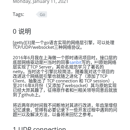
Monday, January 11, 2021
Tags:
Go
0 说明
[getty][3]是一个go语言实现的网络层引擎，可以处理
TCP/UDP/websocket三种网络协议。
2016年6月我在上海做一个即时通讯项目时，接口层的
底层网络驱动是当时的同事
sanbit
写的，原始网络
层实现了TCP Server，其命名规范学习了著名的
netty。当时这个引擎比较简洁，随着我对这个项目的
改进这个网络层引擎也就随之进化了（添加了TCP
Client、抽象出了 TCP connection 和 TCP session），
至2016年8月份（又添加了websocket）其与原始实现
已经大异其趣了，征得原作者和相关领导同意后就放
到了github上。
将近两年的时间我不间断地对其进行改进，年齿渐增但
记忆速衰，觉得有必要记录下一些开发过程中遇到的问
题以及解决方法，以备将来回忆之参考。
1 UDP connection