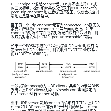
UDP endpoint发起connect后，OS并不会进行TCP式
的三次握手，操作系统共仅仅记录下UDP socket的
peer udp endpoint 地址后就理解返回，仅仅会核查对
端地址是否存在网络中。
至于另一个udp endpoint是否为connected udp则无关
紧要，所以称udp connection是单向的连接。如果
connect的对端不存在或者对端端口没有进程监听，则
发包后对端会返回ICMP “port unreachable” 错误。
如果一个POSIX系统的进程发起UDP write时没有指
定peer UDP address，则会收到ENOTCONN错误，
而非EDESTADDRREQ。
一般发起connect的为 UDP client，典型的场景是DNS
系统，DNS client根据/etc/resolv.conf里面指定的
DNS server进行connect动作。
至于 UDP server 发起connect的情形有 TFTP，UDP
client 和 UDP server 需要进行长时间的通信， client
和 server 都需要调用 connect 成为 connected UDP。