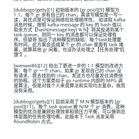
[dubbogo/getty][1] 初始版本的 [gr pool][9] 模型为
1:1，每个 gr 多有自己的 chan，其读写模型是一写一
读，其优点是可保证网络包处理顺序性， 如读取 kafka
消息时候，按照 kafka message 的 key 的 hash 值以
取余方式【hash(message key) % N】将其投递到某个
task queue，则同一 key 的消息都可以保证处理有
序。但望哥 指出了这种模型的缺陷：每个task处理要
有时间，此方案会造成某个 gr 的 chan 里面有 task 堵
塞，就算其他 gr 闲着，也没办法处理之【任务处理“饥
饿”】。
[wenwei86][12] 给出了更进一步的 1:1 模型的改进方
案：每个 gr 一个 chan，如果 gr 发现自己的 chan 没
有请求，就去找别的 chan，发送方也尽量发往消费快
的协程。这个方案类似于 go runtime 内部的 MPG 调
度算法，但是对我个人来说算法和实现均太复杂，故而
没有采用。
[dubbogo/getty][1] 目前采用了 M:N 模型版本的 [gr
pool][11]，每个 task queue 被 N/M 个 gr 消费，这种
模型的优点是兼顾处理效率和锁压力平衡，可以做到总
体层面的任务处理均衡。此版本下 Task 派发采用
RoundRobin 方式。