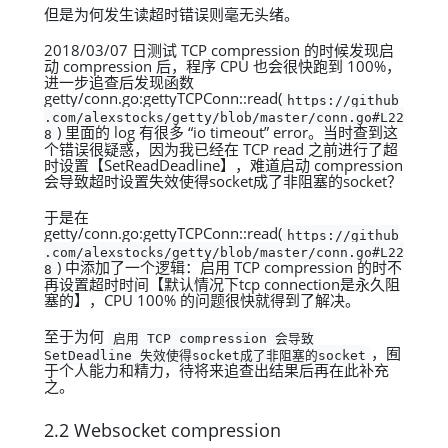
但是为何发生读超时错误则毫无头绪。
2018/03/07 日测试 TCP compression 的时候发现启
动 compression 后，程序 CPU 也会很快跑到 100%，
进一步追查后发现函数
getty/conn.go:gettyTCPConn::read(
https://github
.com/alexstocks/getty/blob/master/conn.go#L22
) 里面的 log 有很多 “io timeout” error。当时查到这
8
个错误很疑惑，因为我已经在 TCP read 之前进行了超
时设置【SetReadDeadline】，难道启动 compression
会导致超时设置失效使得socket成了非阻塞的socket？
于是在
getty/conn.go:gettyTCPConn::read(
https://github
.com/alexstocks/getty/blob/master/conn.go#L22
) 中添加了一个逻辑：启用 TCP compression 的时不
8
再设置超时时间【默认情况下tcp connection是永久阻
塞的】，CPU 100% 的问题很快就得到了解决。
至于为何
启用 TCP compression 会导致
，囿
SetDeadline 失效使得socket成了非阻塞的socket
于个人能力和精力，待将来追查出结果后再在此补充
之。
2.2 Websocket compression